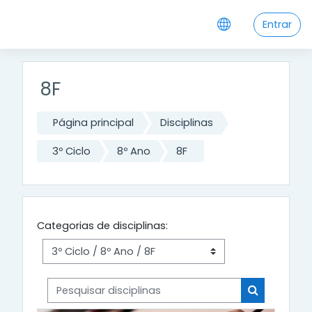
Ir para o conteúdo principal
Entrar
8F
Página principal
Disciplinas
3º Ciclo
8º Ano
8F
Categorias de disciplinas:
Pesquisar disciplinas
Pesquisar di