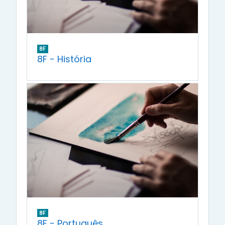
8F
8F - História
8F
8F - Português