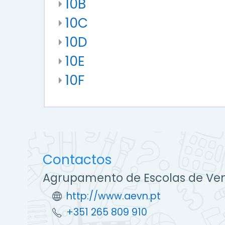
10B
10C
10D
10E
10F
Contactos
Agrupamento de Escolas de Ve
http://www.aevn.pt
+351 265 809 910