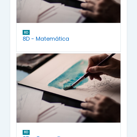
8D
8D - Matemática
8D