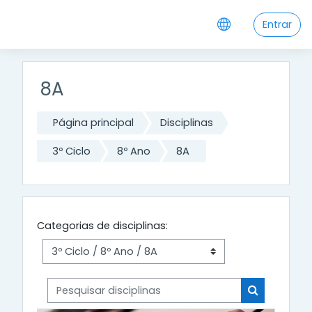
Ir para o conteúdo principal
Entrar
8A
Página principal
Disciplinas
3º Ciclo
8º Ano
8A
Categorias de disciplinas:
Pesquisar disciplinas
Pesquisar di