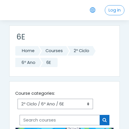
Skip to main content
Log in
6E
Home
Courses
2º Ciclo
6º Ano
6E
Course categories:
Search courses
Search cou