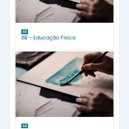
6B
6B - Educação Física
6B