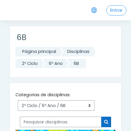
Ir para o conteúdo principal
Entrar
6B
Página principal
Disciplinas
2º Ciclo
6º Ano
6B
Categorias de disciplinas:
Pesquisar disciplinas
Pesquisar di